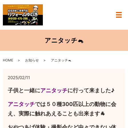
メ
アニタッチ🐁
HOME
お知らせ
アニタッチ🐁
2025/02/11
子供と一緒に
アニタッチ
に行って来ました♪
アニタッチ
では５０種300匹以上の動物に会
え、実際に触れあえることも出来ます🐐
おやつあげ体験・撮影会など中々できない体