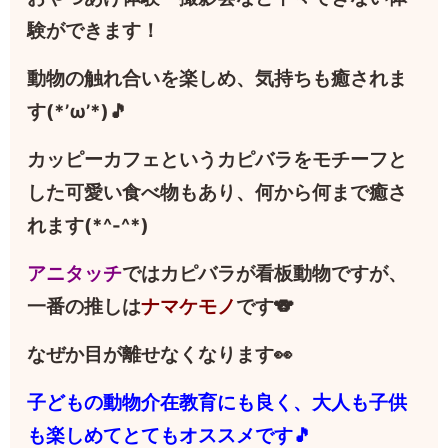
験ができます！
動物の触れ合いを楽しめ、気持ちも癒されま
す(*’ω’*)🎵
カッピーカフェというカピバラをモチーフと
した可愛い食べ物もあり、何から何まで癒さ
れます(*^-^*)
アニタッチ
ではカピバラが看板動物ですが、
一番の推しは
ナマケモノ
です🐨
なぜか目が離せなくなります👀
子どもの動物介在教育にも良く、大人も子供
も楽しめてとてもオススメです🎵