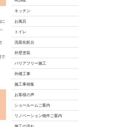
HOME
キッチン
的に
お風呂
ん。
トイレ
洗面化粧台
方
外壁塗装
構で
バリアフリー施工
外構工事
施工事例集
お客様の声
ショールームご案内
リノベーション物件ご案内
施工の流れ