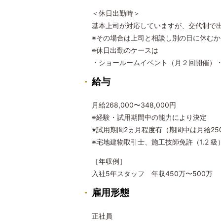
＜休日出勤時＞
基本上司が対応していますが、交代制で
※その場合は上司と相談し別の日に休むか
※休日出勤のケースは
・ショールームイベント（月２回開催）・
給与
月給268,000〜348,000円
※経験・試用期間中の能力により決定
※試用期間2ヵ月程度有（期間中は月給250
※宅地建物取引士、施工技師免許（1.2 
［年収例］
入社5年スタッフ 年収450万〜500万
雇用形態
正社員