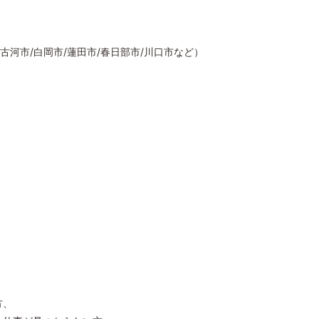
河市/白岡市/蓮田市/春日部市/川口市など）
方、