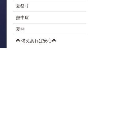
夏祭り
熱中症
夏🌞
☘️ 備えあれば安心☘️