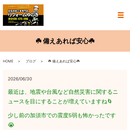
メ
☘️ 備えあれば安心☘️
HOME
ブログ
☘️ 備えあれば安心☘️
2026/06/30
最近は、地震や台風など自然災害に関するニ
ュースを目にすることが増えていますね🌀
少し前の加須市での震度5弱も怖かったです
😭