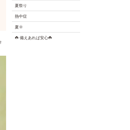
夏祭り
熱中症
夏🌞
☘️ 備えあれば安心☘️
