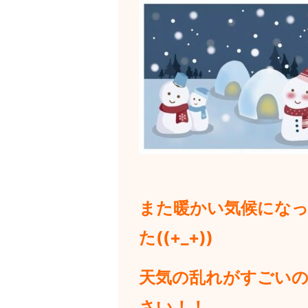
また暖かい気候にな
た((+_+))
天気の乱れがすごい
さい！！