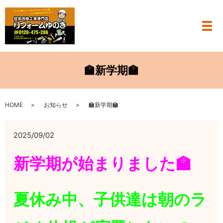
メ
🏫新学期🏫
HOME
お知らせ
🏫新学期🏫
2025/09/02
新学期が始まりました🏫
夏休み中、子供達は朝のラ