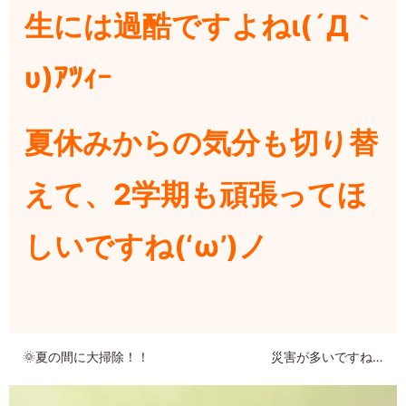
生には過酷ですよねι(´Д｀
υ)ｱﾂｨｰ
夏休みからの気分も切り替
えて、2学期も頑張ってほ
しいですね(‘ω’)ノ
🌞夏の間に大掃除！！
災害が多いですね…