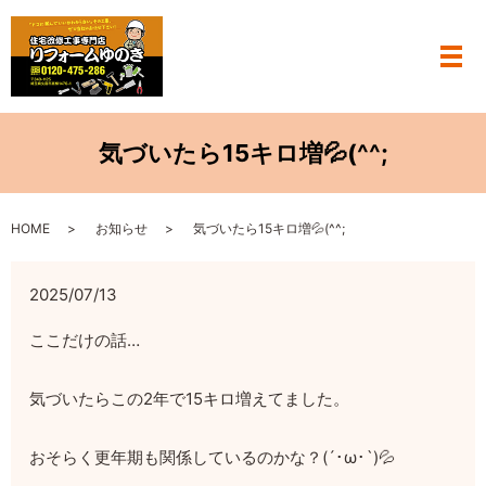
メ
気づいたら15キロ増💦(^^;
HOME
お知らせ
気づいたら15キロ増💦(^^;
2025/07/13
ここだけの話…
気づいたらこの2年で15キロ増えてました。
おそらく更年期も関係しているのかな？(´･ω･`)💦