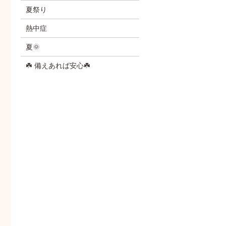
夏祭り
熱中症
夏🌞
☘️ 備えあれば安心☘️