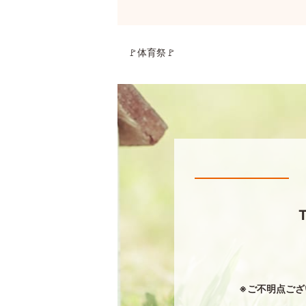
🚩体育祭🚩
※ご不明点ござ