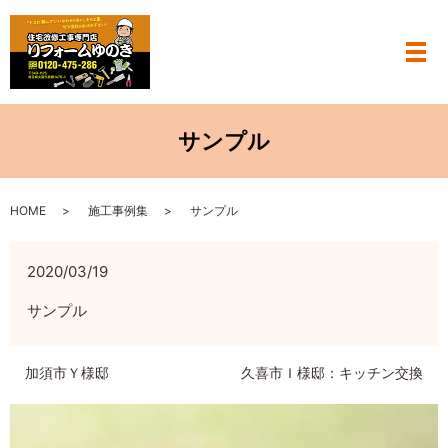
メ
サンプル
HOME
施工事例集
サンプル
2020/03/19
サンプル
加須市Ｙ様邸
久喜市Ｉ様邸：キッチン交換