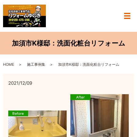
メ
加須市K様邸：洗面化粧台リフォーム
HOME
施工事例集
加須市K様邸：洗面化粧台リフォーム
2021/12/09