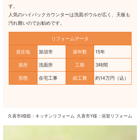
す。
人気のハイバックカウンターは洗面ボウルが広く、天板も
汚れ難いのでお勧めです。
リフォームデータ
居住地
加須市
築年数
15年
箇所
洗面所
工期
3時間
形態
在宅工事
総工費
約14万円（込）
久喜市I様邸：キッチンリフォーム
久喜市Y様：浴室リフォーム