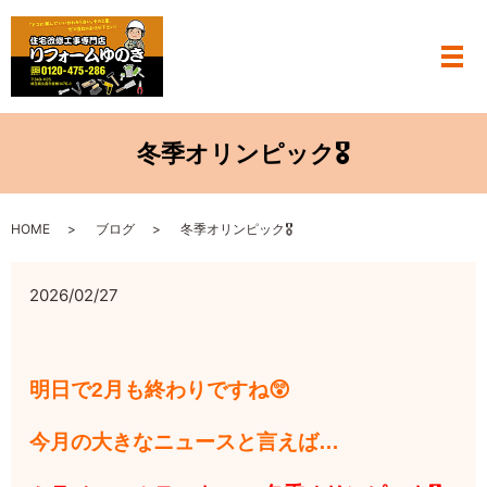
メ
冬季オリンピック🎖
HOME
ブログ
冬季オリンピック🎖
2026/02/27
明日で2月も終わりですね😲
今月の大きなニュースと言えば…