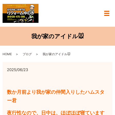
メ
我が家のアイドル🐭
HOME
ブログ
我が家のアイドル🐭
2025/06/23
数か月前より我が家の仲間入りしたハムスタ
ー君
夜行性なので、日中は、ほぼほぼ寝ています