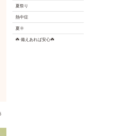
夏祭り
熱中症
夏🌞
☘️ 備えあれば安心☘️
