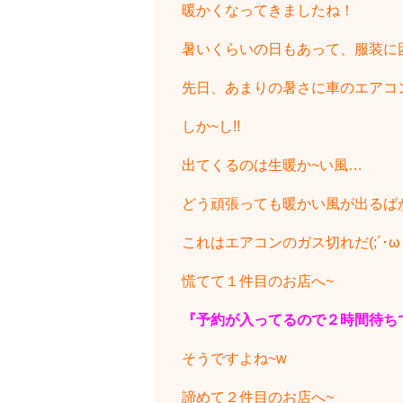
暖かくなってきましたね！
暑いくらいの日もあって、服装に
先日、あまりの暑さに車のエアコ
しか~し!!
出てくるのは生暖か~い風…
どう頑張っても暖かい風が出るば
これはエアコンのガス切れだ(;´･ω･
慌てて１件目のお店へ~
『予約が入ってるので２時間待ち
そうですよね~w
諦めて２件目のお店へ~