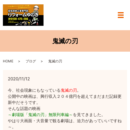
メ
鬼滅の刃
HOME
ブログ
鬼滅の刃
2020/11/12
今、社会現象にもなっている
鬼滅の刃
。
公開中の映画は、興行収入２０４億円を超えてまだまだ記録更
新中だそうです。
そんな話題の映画
～劇場版「鬼滅の刃」無限列車編～
を見てきました。
やはり大画面・大音量で観る劇場は、迫力があっていいですね
～。